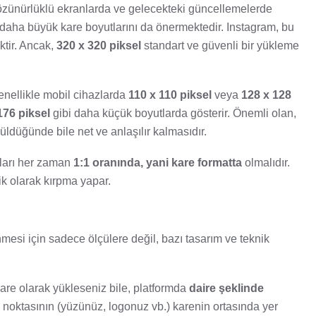
zünürlüklü ekranlarda ve gelecekteki güncellemelerde
 daha büyük kare boyutlarını da önermektedir. Instagram, bu
ktir. Ancak,
320 x 320 piksel
standart ve güvenli bir yükleme
genellikle mobil cihazlarda
110 x 110 piksel
veya
128 x 128
176 piksel
gibi daha küçük boyutlarda gösterir. Önemli olan,
üldüğünde bile net ve anlaşılır kalmasıdır.
fları her zaman
1:1 oranında, yani kare formatta
olmalıdır.
ik olarak kırpma yapar.
ünmesi için sadece ölçülere değil, bazı tasarım ve teknik
 kare olarak yükleseniz bile, platformda
daire şeklinde
 noktasının (yüzünüz, logonuz vb.) karenin ortasında yer