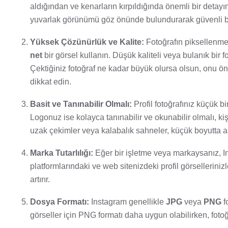
aldığından ve kenarların kırpıldığında önemli bir deta
yuvarlak görünümü göz önünde bulundurarak güvenli bir
Yüksek Çözünürlük ve Kalite:
Fotoğrafın piksellenm
net
bir görsel kullanın. Düşük kaliteli veya bulanık bir
Çektiğiniz fotoğraf ne kadar büyük olursa olsun, onu ö
dikkat edin.
Basit ve Tanınabilir Olmalı:
Profil fotoğrafınız küçük b
Logonuz ise kolayca tanınabilir ve okunabilir olmalı, kiş
uzak çekimler veya kalabalık sahneler, küçük boyutta an
Marka Tutarlılığı:
Eğer bir işletme veya markaysanız, In
platformlarındaki ve web sitenizdeki profil görselleriniz
artırır.
Dosya Formatı:
Instagram genellikle
JPG
veya
PNG
f
görseller için PNG formatı daha uygun olabilirken, fotoğra