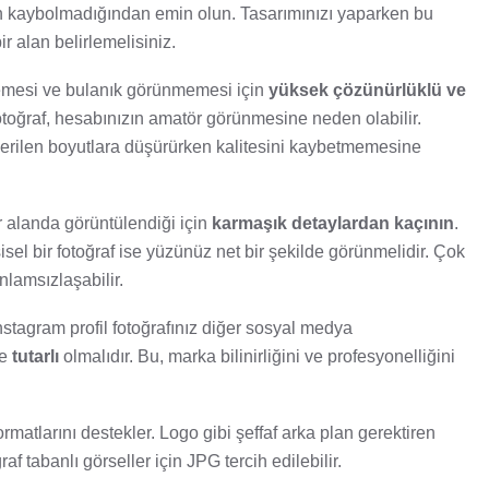
yın kaybolmadığından emin olun. Tasarımınızı yaparken bu
 alan belirlemelisiniz.
emesi ve bulanık görünmemesi için
yüksek çözünürlüklü ve
 fotoğraf, hesabınızın amatör görünmesine neden olabilir.
nerilen boyutlara düşürürken kalitesini kaybetmemesine
ir alanda görüntülendiği için
karmaşık detaylardan kaçının
.
isel bir fotoğraf ise yüzünüz net bir şekilde görünmelidir. Çok
lamsızlaşabilir.
stagram profil fotoğrafınız diğer sosyal medya
le
tutarlı
olmalıdır. Bu, marka bilinirliğini ve profesyonelliğini
ormatlarını destekler. Logo gibi şeffaf arka plan gerektiren
f tabanlı görseller için JPG tercih edilebilir.