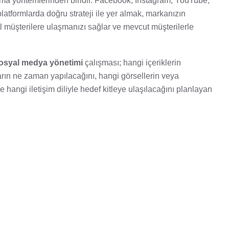
ma yöntemlerinden biridir. Facebook, Instagram, YouTube,
platformlarda doğru strateji ile yer almak, markanızın
siyel müşterilere ulaşmanızı sağlar ve mevcut müşterilerle
osyal medya yönetimi
çalışması; hangi içeriklerin
arın ne zaman yapılacağını, hangi görsellerin veya
e hangi iletişim diliyle hedef kitleye ulaşılacağını planlayan