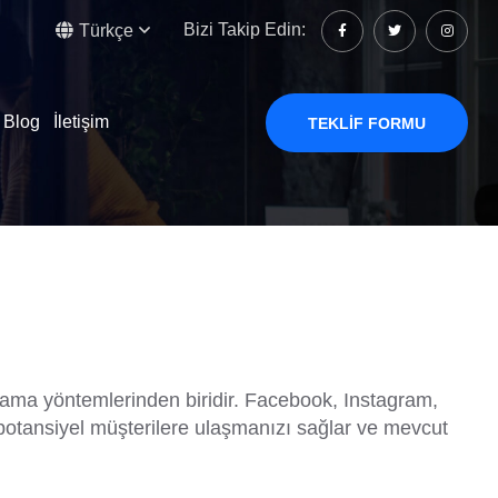
Bizi Takip Edin:
Türkçe
Blog
İletişim
TEKLIF FORMU
i
rlama yöntemlerinden biridir. Facebook, Instagram,
r, potansiyel müşterilere ulaşmanızı sağlar ve mevcut