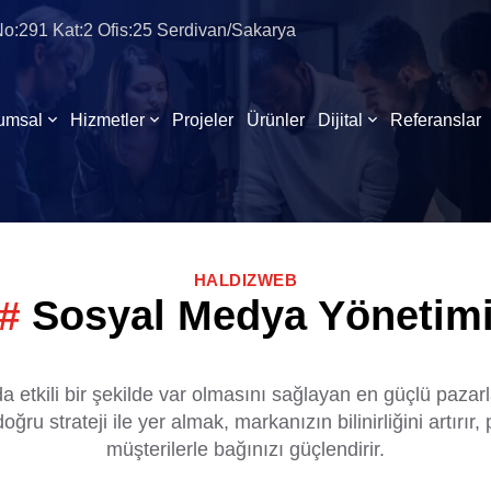
 No:291 Kat:2 Ofis:25 Serdivan/Sakarya
umsal
Hizmetler
Projeler
Ürünler
Dijital
Referanslar
HALDIZWEB
Sosyal Medya Yönetim
da etkili bir şekilde var olmasını sağlayan en güçlü paza
ğru strateji ile yer almak, markanızın bilinirliğini artırı
müşterilerle bağınızı güçlendirir.