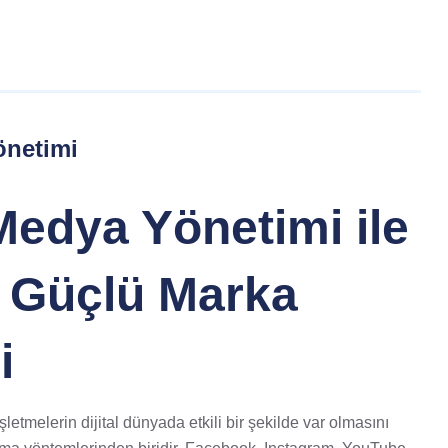
önetimi
Medya Yönetimi ile
e Güçlü Marka
i
işletmelerin dijital dünyada etkili bir şekilde var olmasını