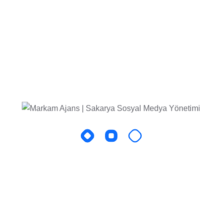
yonel İletişim
lanıcı yorumlarıyla şekillenir. Ancak bu yorumlar bazen
ontrolsüz biçimde dijitalde yayılır. Sosyal medya
yadaki duruşunu belirler.
r ise profesyonel, soğukkanlı ve çözüm odaklı bir yaklaşımla
bir yoruma, “Görüşünüzü önemsiyoruz, en kısa sürede sizi
” gibi bir yanıt, marka güvenini artırır.
iz takdirde bu yorumlar, hasta memnuniyetini görünür kılan
ğı
me geçirme alanları haline geldi. Özellikle Instagram
için önemli bir avantajdır. Ancak bu talepleri düzenli ve