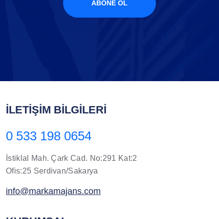
ABONE OL
İLETIŞIM BILGILERI
0 533 198 0654
İstiklal Mah. Çark Cad. No:291 Kat:2
Ofis:25 Serdivan/Sakarya
info@markamajans.com