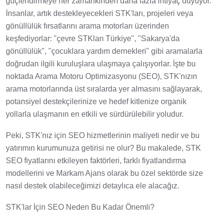
güçlendirmeye her zamankinden daha fazla ihtiyaç duyuyor.
İnsanlar, artık destekleyecekleri STK'ları, projeleri veya
gönüllülük fırsatlarını arama motorları üzerinden
keşfediyorlar: "çevre STKları Türkiye", "Sakarya'da
gönüllülük", "çocuklara yardım dernekleri" gibi aramalarla
doğrudan ilgili kuruluşlara ulaşmaya çalışıyorlar. İşte bu
noktada Arama Motoru Optimizasyonu (SEO), STK'nızın
arama motorlarında üst sıralarda yer almasını sağlayarak,
potansiyel destekçilerinize ve hedef kitlenize organik
yollarla ulaşmanın en etkili ve sürdürülebilir yoludur.
Peki, STK'nız için SEO hizmetlerinin maliyeti nedir ve bu
yatırımın kurumunuza getirisi ne olur? Bu makalede, STK
SEO fiyatlarını etkileyen faktörleri, farklı fiyatlandırma
modellerini ve Markam Ajans olarak bu özel sektörde size
nasıl destek olabileceğimizi detaylıca ele alacağız.
STK'lar İçin SEO Neden Bu Kadar Önemli?